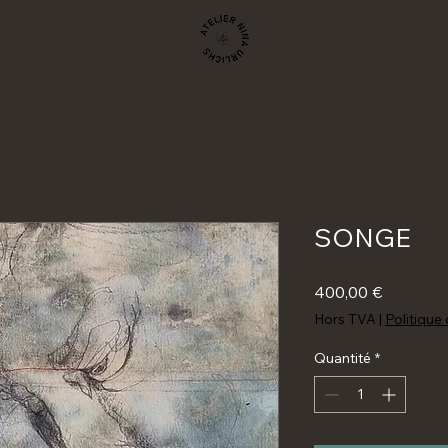
SONGE
Prix
400,00 €
Hors TVA
|
Politique 
Quantité
*