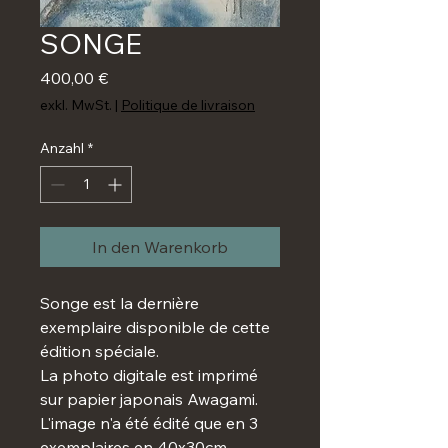
SONGE
Preis
400,00 €
exkl. MwSt.
|
Politique de livraison
Anzahl
*
In den Warenkorb
Songe est la dernière
exemplaire disponible de cette
édition spéciale.
La photo digitale est imprimé
sur papier japonais Awagami.
L'image n'a été édité que en 3
exemplaires en 40x30cm.